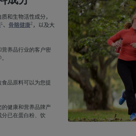
料成分
白质和生物活性成分，
1
2
制
、
骨骼健康
，
以
及大
和营养品行业的客户密
学。
拉食品原料可以为您提
您的健康和营养品牌产
成分已在蛋白粉、饮