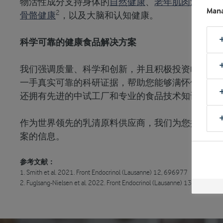
物活性成分支持身体的
自然健康
、
老年肌肉流失（
Mana
2
骨骼健康
，以
及大脑和认知健康
。
科学可靠的健康食品解决方案
我们强调质量、科学和创新，并且积极投资临床前
一手真实可靠的科研证据，帮助您能够满怀信心地
还拥有先进的中试工厂和专业的食品技术知识，确
作为世界领先的乳清原料供应商，我们为您提供更
案的信息。
参考文献：
1. Smith et al. 2021. Front Endocrinol (Lausanne) 12, 696977
2. Fuglsang-Nielsen et al. 2022. Front Endocrinol (Lausanne) 13, 832897