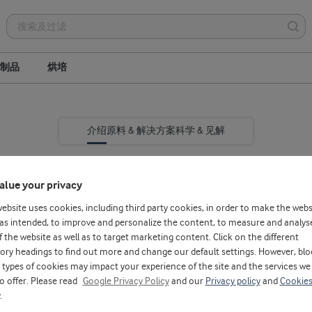
制品
烘培
介绍
原料 & 解决方案
科学 & 见解
alue your privacy
website uses cookies, including third party cookies, in order to make the webs
as intended, to improve and personalize the content, to measure and analys
f the website as well as to target marketing content. Click on the different
ory headings to find out more and change our default settings. However, blo
绝佳起点。
types of cookies may impact your experience of the site and the services we
to offer. Please read
Google Privacy Policy
and our
Privacy policy
and
Cookie
味着我们的蛋白质和生
.
1