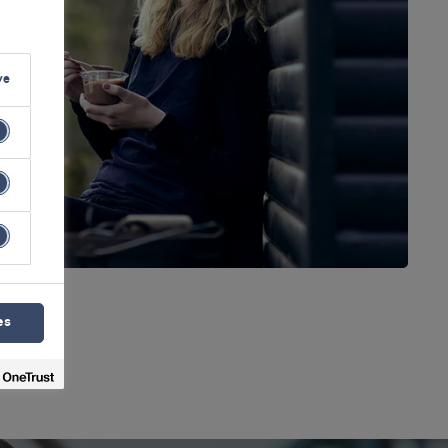
ve
es