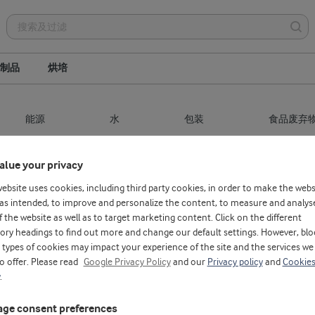
制品
烘培
能源
水
包装
食品废弃
alue your privacy
website uses cookies, including third party cookies, in order to make the webs
as intended, to improve and personalize the content, to measure and analys
f the website as well as to target marketing content. Click on the different
ory headings to find out more and change our default settings. However, blo
types of cookies may impact your experience of the site and the services we
to offer. Please read
Google Privacy Policy
and our
Privacy policy
and
Cookie
.
ge consent preferences