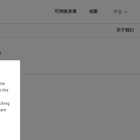
可持续发展
创新
中文
关于我们
物
ite
e the
cking
 are
s