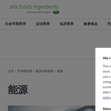
生命早期营养
运动营养
临床营养
健康食品
乳
We v
This 
主页
可持续发展
建设绿色地球
能源
work 
use o
categ
能源
some 
able 
policy
Mana