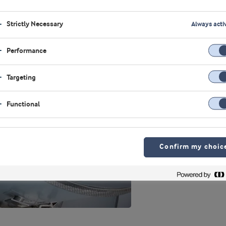
Strictly Necessary
Always acti
Performance
Targeting
Functional
Confirm my choic