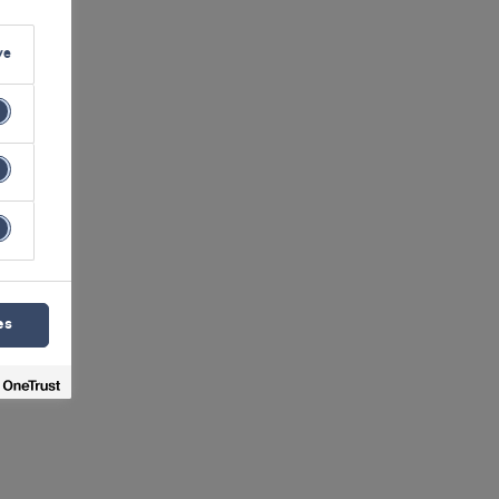
ve
es