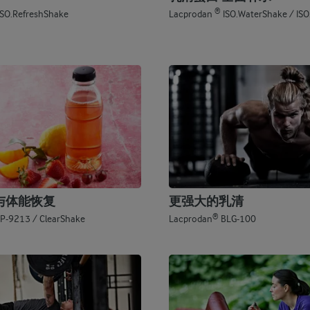
®
SO.RefreshShake
Lacprodan
ISO.WaterShake / ISO
与体能恢复
更强大的乳清
®
P-9213 / ClearShake
Lacprodan
BLG-100