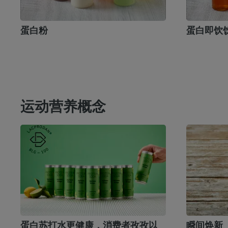
蛋白粉
蛋白即饮
运动营养概念
蛋白苏打水更健康，消费者孜孜以
瞬间焕新