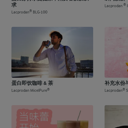
求
®
Lacprodan
I
®
Lacprodan
BLG-100
蛋白即饮咖啡 & 茶
补充水份
®
®
Lacprodan MicelPure
Lacprodan
S