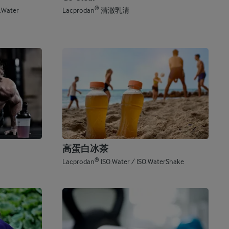
®
.Water
Lacprodan
清澈乳清
高蛋白冰茶
®
Lacprodan
ISO.Water / ISO.WaterShake