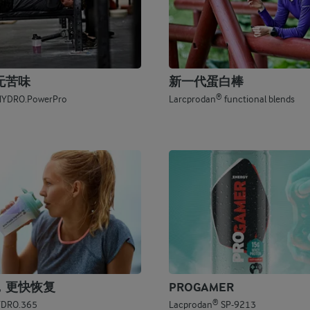
无苦味
新一代蛋白棒
®
YDRO.PowerPro
Larcprodan
functional blends
，更快恢复
PROGAMER
®
YDRO.365
Lacprodan
SP-9213