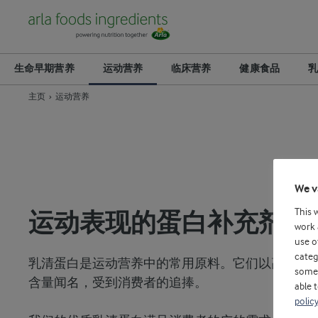
生命早期营养
运动营养
临床营养
健康食品
乳
主页
运动营养
We v
This 
运动表现的蛋白补充剂
work 
use o
categ
乳清蛋白是运动营养中的常用原料。它们以高质量
some 
含量闻名，受到消费者的追捧。
able 
policy