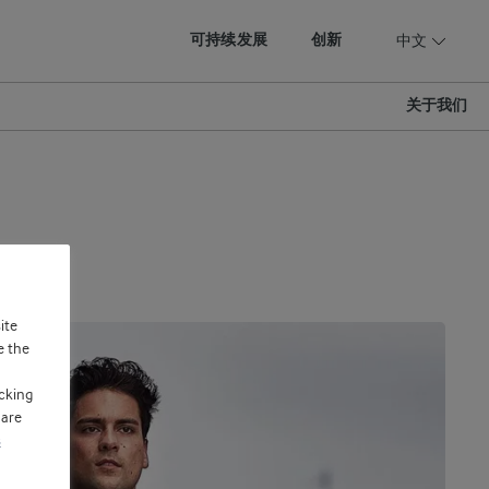
可持续发展
创新
中文
关于我们
ite
e the
cking
 are
s