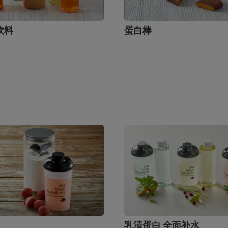
饮料
蛋白棒
乳清蛋白 全面补水