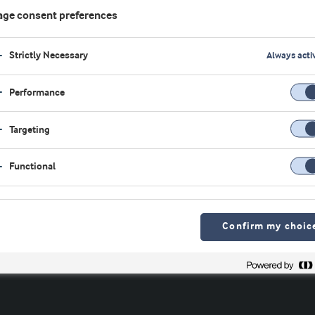
包括分离物、浓缩物、
ge consent preferences
更强大的肌肉蛋白合成和
Strictly Necessary
Always acti
通过对临床前和临床研
Performance
何帮助提高运动成绩的
Targeting
。
Functional
证。
Confirm my choic