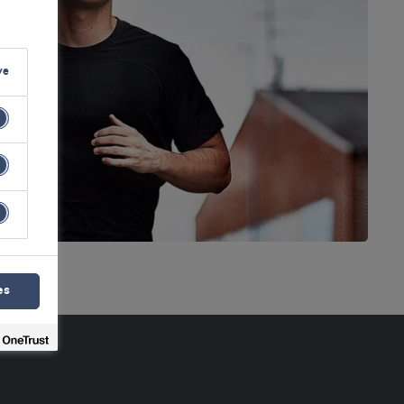
ve
es