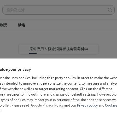
制品
烘培
原料
应用 & 概念
消费者视角
营养科学
alue your privacy
website uses cookies, including third party cookies, in order to make the webs
as intended, to improve and personalize the content, to measure and analys
f the website as well as to target marketing content. Click on the different
ory headings to find out more and change our default settings. However, blo
、快速吸收和高氨基酸
types of cookies may impact your experience of the site and the services we
to offer. Please read
Google Privacy Policy
and our
Privacy policy
and
Cookie
.