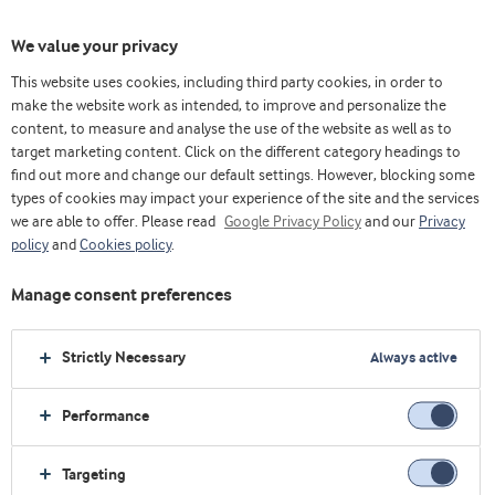
We value your privacy
This website uses cookies, including third party cookies, in order to
make the website work as intended, to improve and personalize the
content, to measure and analyse the use of the website as well as to
target marketing content. Click on the different category headings to
find out more and change our default settings. However, blocking some
types of cookies may impact your experience of the site and the services
we are able to offer. Please read
Google Privacy Policy
and our
Privacy
policy
and
Cookies policy
.
Manage consent preferences
Strictly Necessary
Always active
Performance
主页
创新
应用中心
Targeting