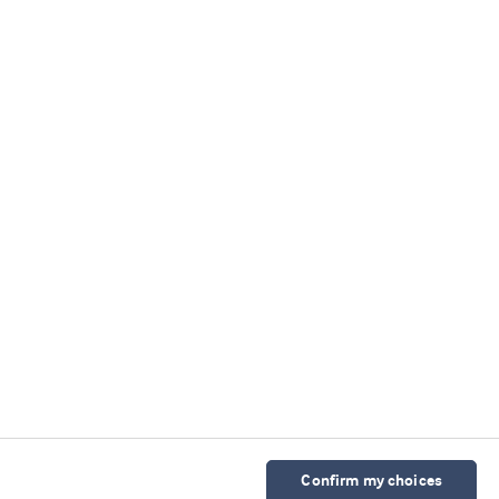
乳清& 蛋白博客（英）
转至博客
我们的微信公众号
Cookie 声明
使用条款
隐私声明
科研诚信政策
京ICP备2025115568号-2
Cookies Settings
Confirm my choices