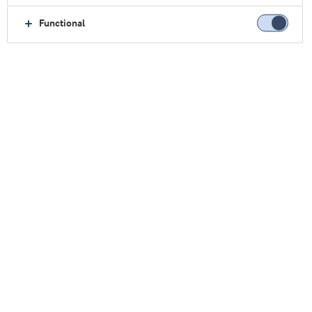
应用中心
Functional
让我们成为您的发展中心
目前，阿拉食品原料在丹麦、中国、阿根廷三个国
家设立了配有高端科技设备的应用中心。这些中心
用于研究和产品试验，跟踪客户满意度接近
100%。
我们高度灵活的小型设备可快速调整用以模拟特定
的生产过程，这意味着我们可进行快速有效的应用
试验，大大缩短新品上市的时间。仅仅是酸奶，我
们的应用中心每周就能进行150次试验。
除研究和发现有价值的新蛋白质组分外，应用中心
还研发和测试新的应用产品。通过这些活动，客户