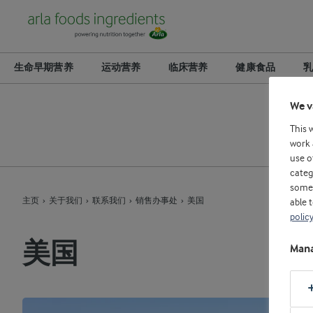
生命早期营养
运动营养
临床营养
健康食品
乳
We v
This 
work 
use o
categ
some 
主页
关于我们
联系我们
销售办事处
美国
able 
policy
美国
Mana