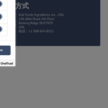
联系方式
Arla Foods Ingredients, Inc., USA
106 Allen Road, 4th Floor
Basking Ridge, NJ 07920
USA
电话：+1 908 604 8551
es