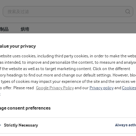
制品
烘培
alue your privacy
丹麦总部
生产基地
销售办事处
website uses cookies, including third party cookies, in order to make the webs
as intended, to improve and personalize the content, to measure and analys
f the website as well as to target marketing content. Click on the different
ory headings to find out more and change our default settings. However, blo
types of cookies may impact your experience of the site and the services we
to offer. Please read
Google Privacy Policy
and our
Privacy policy
and
Cookie
.
ge consent preferences
Strictly Necessary
Always acti