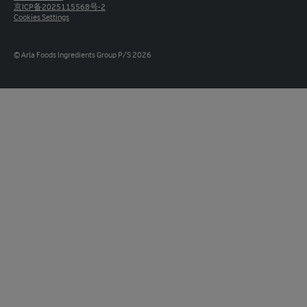
京ICP备2025115568号-2
Cookies Settings
© Arla Foods Ingredients Group P/S 2026