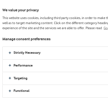
We value your privacy
This website uses cookies, including third party cookies, in order to make
主页
创新
我们的营养奇迹
well as to target marketing content. Click on the different category head
experience of the site and the services we are able to offer. Please read
Goo
Manage consent preferences
Strictly Necessary
Performance
Targeting
Functional