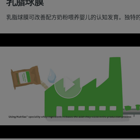
乳脂球膜
乳脂球膜可改善配方奶粉喂养婴儿的认知发育。独特的