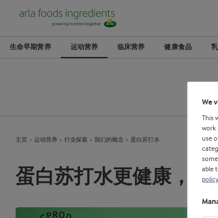
生命早期营养
运动营养
临床营养
健康食品
乳
We v
This 
work 
use o
主页
运动营养
行业探索
我们的概念
蛋白苏打水
categ
some 
able 
蛋白苏打水更健康，消
policy
Mana