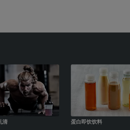
乳清
蛋白即饮饮料