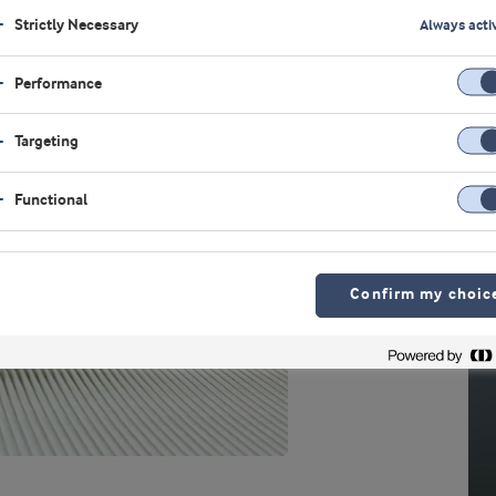
Strictly Necessary
Always acti
Performance
Targeting
Functional
视
Confirm my choic