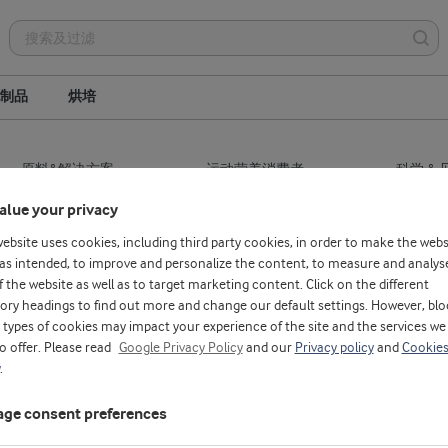
制品
烘培
原料&解决方案
运动营养消费者
科学 & 
alue your privacy
website uses cookies, including third party cookies, in order to make the webs
as intended, to improve and personalize the content, to measure and analys
f the website as well as to target marketing content. Click on the different
ory headings to find out more and change our default settings. However, blo
types of cookies may impact your experience of the site and the services we
to offer. Please read
Google Privacy Policy
and our
Privacy policy
and
Cookie
费者孜孜以求
.
ge consent preferences