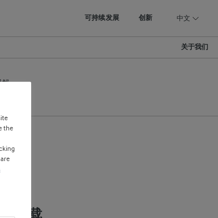
可持续发展
创新
中文
关于我们
见解
ite
e the
cking
 are
s
资料下载