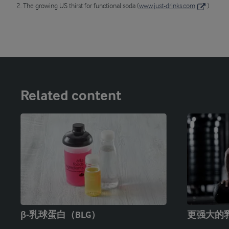
2. The growing US thirst for functional soda (
www.just-drinks.com
)
Related content
β-乳球蛋白（BLG）
更强大的