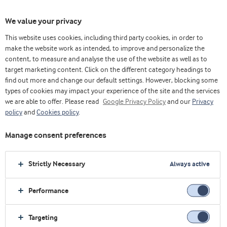
We value your privacy
This website uses cookies, including third party cookies, in order to
make the website work as intended, to improve and personalize the
content, to measure and analyse the use of the website as well as to
target marketing content. Click on the different category headings to
find out more and change our default settings. However, blocking some
types of cookies may impact your experience of the site and the services
we are able to offer. Please read
Google Privacy Policy
and our
Privacy
policy
and
Cookies policy
.
Manage consent preferences
Strictly Necessary
Always active
Performance
主页
健康食品
概念
便携式健康食品
Targeting